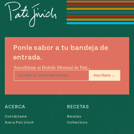
Temporada
e
14
ecipes, Local
Mexico
La Frontera
City
Ponle sabor a tu bandeja de
can
entrada.
y
Rediscovered
Pump Up El
or
Sabor
rary Kitchens
ACERCA
RECETAS
Contáctame
Recetas
s
Acera Pati Jinich
Collections
can