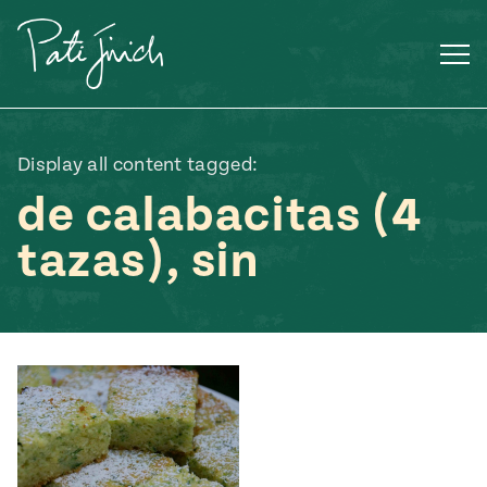
Saltar
al
contenido
Display all content tagged:
de calabacitas (4
tazas), sin
Mexican
 S2:E3
 Mexican