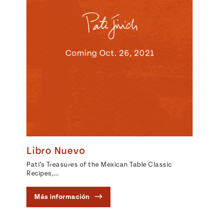
Libro Nuevo
Pati’s Treasures of the Mexican Table Classic
Recipes,…
Más información