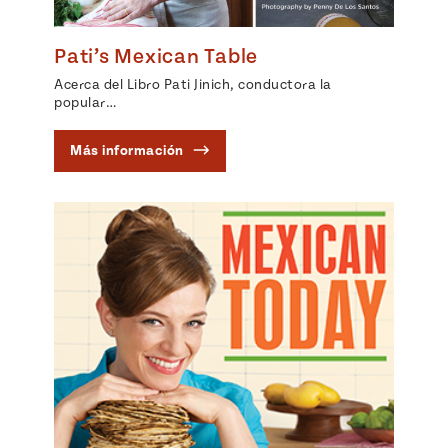
rary Kitchens
Pati’s Mexican Table
Sopas
Add flavor to your inbox.
Pati's
Calientitas
Acerca del Libro Pati Jinich, conductora la
Mexican
popular…
Table
o Nuevo
Más información
 Publicación
26, 2021
o Hoy!
Pascua
Judío –
Mexicana