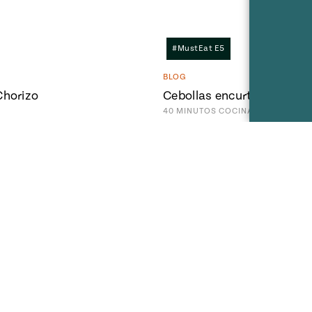
#MustEat E5
BLOG
horizo
Cebollas encurtidas yuca
40
MINUTOS
COCINANDO