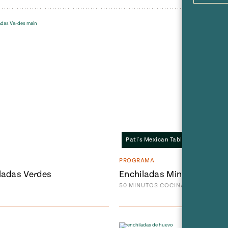
Pati's Mexican Table • S4:E8
PROGRAMA
ladas Verdes
Enchiladas Mineras
50
MINUTOS
COCINANDO