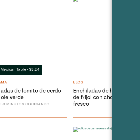
s Mexican Table • S5:E4
AMA
BLOG
ladas de lomito de cerdo
Enchiladas de huevo con 
ole verde
de frijol con chorizo y que
fresco
50
MINUTOS
COCINANDO