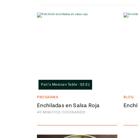
Pati's Mexican Table • S2:E1
PROGRAMA
BLOG
Enchiladas en Salsa Roja
Enchi
40
MINUTOS
COCINANDO