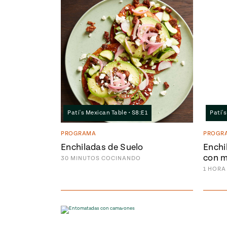
Pati's Mexican Table • S8:E1
Pati'
PROGRAMA
PROGR
Enchiladas de Suelo
Enchi
con m
30
MINUTOS
COCINANDO
1
HORA