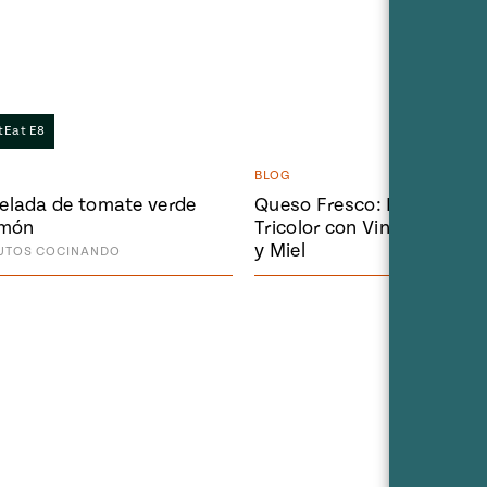
tEat E8
BLOG
lada de tomate verde
Queso Fresco: Ensalada
imón
Tricolor con Vinagreta de
y Miel
UTOS
COCINANDO