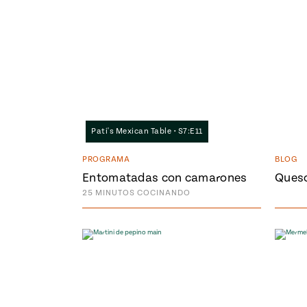
Pati's Mexican Table • S7:E11
PROGRAMA
BLOG
Entomatadas con camarones
Queso
25
MINUTOS
COCINANDO