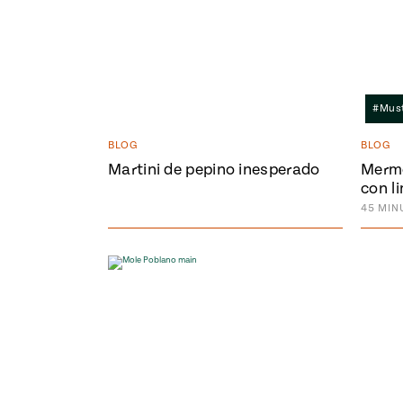
#Mus
BLOG
BLOG
Martini de pepino inesperado
Merme
con l
45
MIN