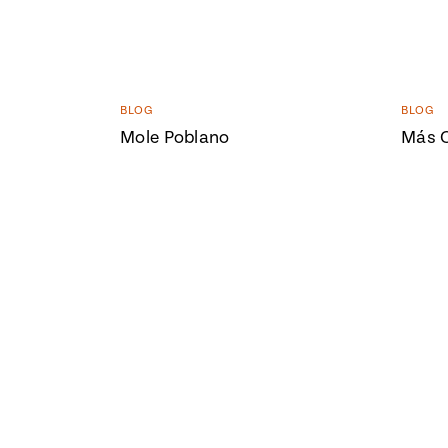
BLOG
BLOG
Mole Poblano
Más C