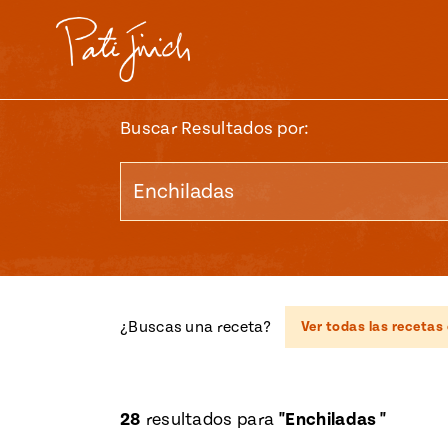
Saltar
al
contenido
Buscar Resultados por:
Pati's Mexican Table
RECOMENDACIONES
¿Buscas una receta?
Ver todas las receta
Episodio 113: Teso
Pati
Recetas
Videos
Pati's Mexican Table
The S
Mexi
28
resultados para
"Enchiladas "
Aguacates
Eventos
#MustEat