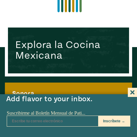
Explora la Cocina
Mexicana
Sonora
Add flavor to your inbox.
The host of a highly popular PBS series, Pati’s Mexican
Table, and a self-described “overloaded soccer mom
with three kids and a powerful blender,” Pati Jinich has
a mission. She’s out to prove that Mexican home
cooking is quicker and far easier than most Americans
think. Her dishes are not blanketed with cheese, or
heavy […]