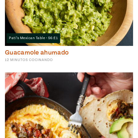
Pati’s Mexican Table • S6:E1
Guacamole ahumado
12
MINUTOS
COCINANDO