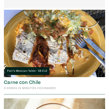
Pati’s Mexican Table • S8:E13
Carne con Chile
3
HORAS
15
MINUTOS
COCINANDO