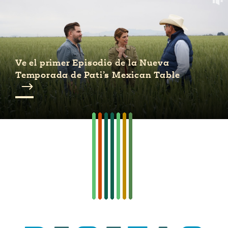
 Mexican
Postres
Clásicos
Mexicanos
ONES
Ve el primer Episodio de la Nueva
#MustEat
o 113:
s
Temporada de Pati’s Mexican Table
s Envueltos
can
e
ts of Real
 Homecooking
Bienvenidas
las
Cazuelas
Drink To
That
can
y
Rediscovered
or