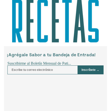
rary Kitchens
Sopas
Pati's
Calientitas
Mexican
Table
o Nuevo
 Publicación
26, 2021
o Hoy!
¡Agrégale Sabor a tu Bandeja de Entrada!
Pascua
Judío –
Mexicana