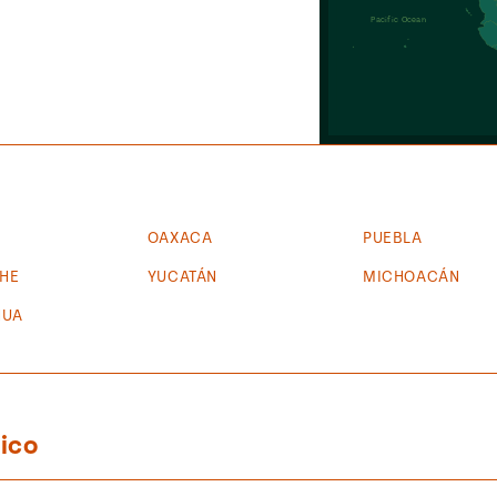
Pacific Ocean
OAXACA
PUEBLA
HE
YUCATÁN
MICHOACÁN
HUA
ico