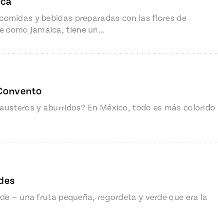
ica
omidas y bebidas preparadas con las flores de
 como Jamaica, tiene un…
Add fl
l Convento
austeros y aburridos? En México, todo es más colorido
des
de — una fruta pequeña, regordeta y verde que era la