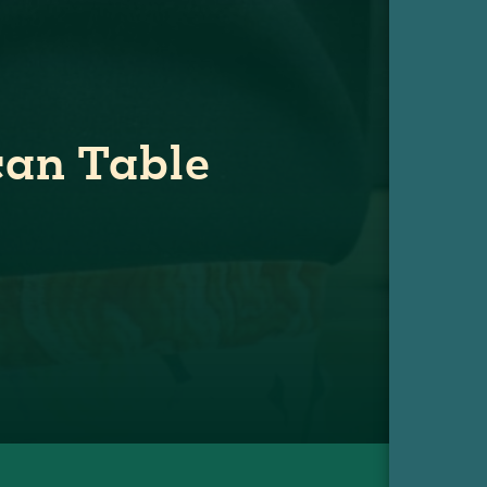
can Table