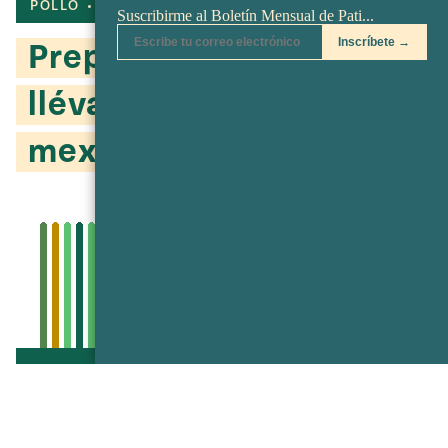
POLLO
POBLANO
ARROZ
Prepárala, congélala,
llévala: la cazuela
mexicana
Go to recipe
Compartir