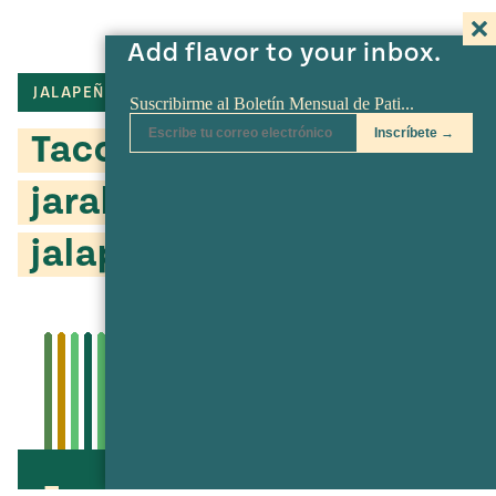
Add flavor to your inbox.
JALAPEÑO
TORTILLA
QUESO FRESCO
Tacos de carne con
jarabe de jamaica y
jalapeño