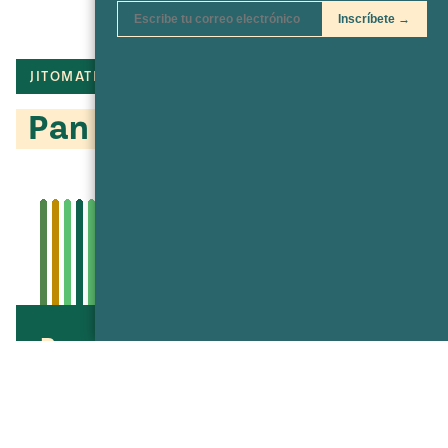
JITOMATE
TOMATE
TORTILLA
Pan de cazón
Pan de cazón
Pan de Cazón, receta cortesía de Chachi
Compartir
Compartir
Compartir
Compartir
Imprimir
en
en
vía
Twitter
Facebook
texto