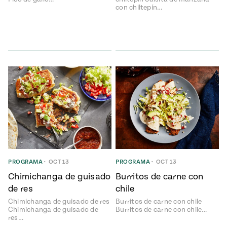
con chiltepín…
PROGRAMA
•
OCT 13
PROGRAMA
•
OCT 13
Chimichanga de guisado
Burritos de carne con
de res
chile
Chimichanga de guisado de res
Burritos de carne con chile
Chimichanga de guisado de
Burritos de carne con chile…
res…