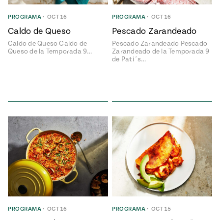
PROGRAMA
•
OCT 16
PROGRAMA
•
OCT 16
 Mexican
Caldo de Queso
Pescado Zarandeado
Postres
Caldo de Queso Caldo de
Pescado Zarandeado Pescado
Clásicos
Queso de la Temporada 9…
Zarandeado de la Temporada 9
Mexicanos
de Pati´s…
ONES
#MustEat
o 113:
s
s Envueltos
can
e
ts of Real
 Homecooking
Bienvenidas
las
Cazuelas
Drink To
That
can
y
Rediscovered
PROGRAMA
•
OCT 16
PROGRAMA
•
OCT 15
or