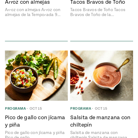
Arroz con almejas
Tacos Bravos de Toño
rary Kitchens
Arroz con almejas Arroz con
Tacos Bravos de Toño Tacos
almejas de la Temporada 9…
Bravos de Toño de la…
Sopas
Pati's
Calientitas
Mexican
Table
o Nuevo
 Publicación
26, 2021
o Hoy!
Pascua
Judío –
Mexicana
PROGRAMA
•
OCT 15
PROGRAMA
•
OCT 15
Pico de gallo con jícama
Salsita de manzana con
y piña
chiltepín
Pico de gallo con jícama y piña
Salsita de manzana con
Pico de gallo…
chiltepín Salsita de manzana