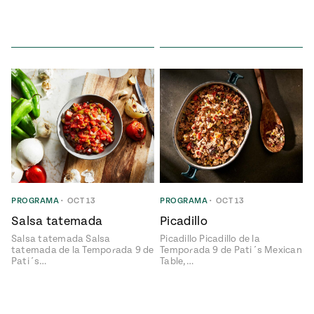
PROGRAMA
•
OCT 13
PROGRAMA
•
OCT 13
Salsa tatemada
Picadillo
Salsa tatemada Salsa
Picadillo Picadillo de la
tatemada de la Temporada 9 de
Temporada 9 de Pati´s Mexican
Pati´s…
Table,…