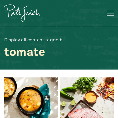
Saltar
al
contenido
Display all content tagged:
tomate
ENGLISH
•
ESPAÑOL