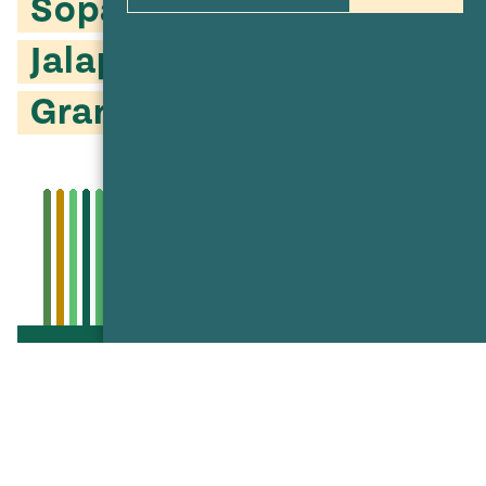
Sopa de Pepino con
Jalapeño, Menta y
Granada
Go to recipe
Compartir
Compartir
Compartir
Compartir
Compartir
en
en
en
vía
Pinterest
Twitter
Facebook
texto