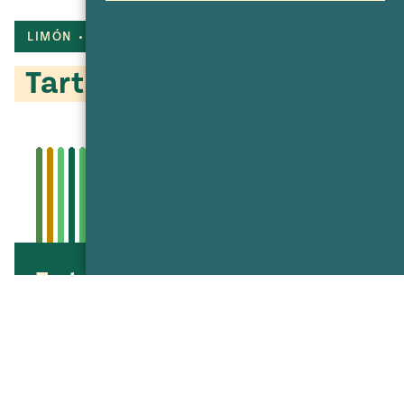
LIMÓN
LECHE CONDENSADA
GALLETAS
Tarta de mango y limón
Tarta de mango y limón
Mango Lime Tart
Compartir
Compartir
Compartir
Compartir
Imprimir
en
en
vía
Twitter
Facebook
texto