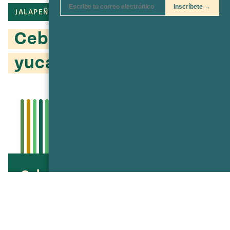
JALAPEÑO
SALSA
ESCABECHES
Cebollas encurtidas
yucatecas
Cebollas encurtidas yucatecas
Pickled Red Onions a la Yucateca
Compartir
Compartir
Compartir
Compartir
Imprimir
en
en
vía
Twitter
Facebook
texto