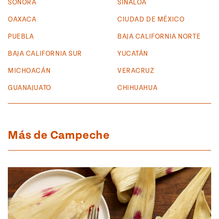
SONORA
SINALOA
rary Kitchens
OAXACA
CIUDAD DE MÉXICO
Sopas
PUEBLA
BAJA CALIFORNIA NORTE
Pati's
Calientitas
Mexican
Table
BAJA CALIFORNIA SUR
YUCATÁN
o Nuevo
MICHOACÁN
VERACRUZ
 Publicación
GUANAJUATO
CHIHUAHUA
26, 2021
o Hoy!
Pascua
Judío –
Más de Campeche
Mexicana