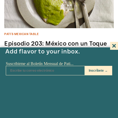
PATI'S MEXICAN TABLE
Episodio 203: México con un Toque
Add flavor to your inbox.
Francés
Echamos un vistazo a la forma en que la cocina
francesa ha influido históricamente en la cocina
mexicana moderna, y…