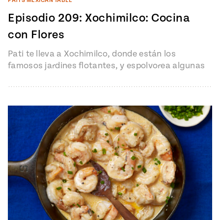
PATI'S MEXICAN TABLE
Episodio 209: Xochimilco: Cocina
con Flores
Pati te lleva a Xochimilco, donde están los
famosos jardines flotantes, y espolvorea algunas
flores en platillos impresionantes pero fáciles…