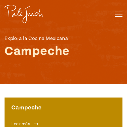
Saltar
al
contenido
Explora la Cocina Mexicana
Campeche
ENGLISH
•
ESPAÑOL
Campeche
Leer más