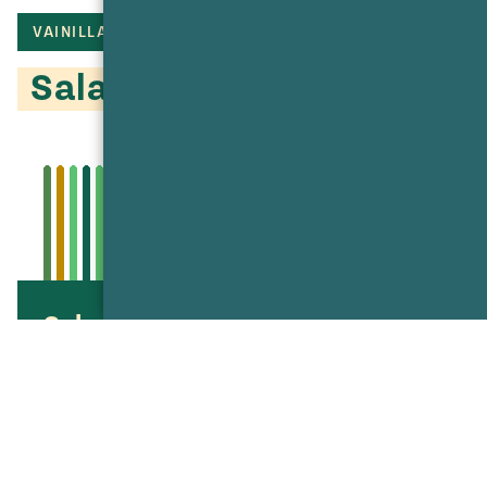
VAINILLA
NUECES
GALLETAS
Salami de chocolate
Salami de chocolate
Chocolate Salami
Compartir
Compartir
Compartir
Compartir
Imprimir
en
en
vía
Twitter
Facebook
texto
LA RECETA RINDE
COOKING TIME