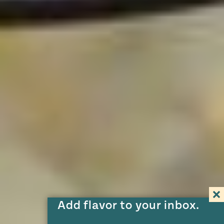
Add flavor to your inbox.