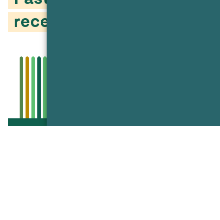
receta básica
Go to recipe
Compartir
Compartir
Compartir
Compartir
Compartir
en
en
en
vía
Pinterest
Twitter
Facebook
texto
Es cierto que puedes comprar pasta de hojaldre en