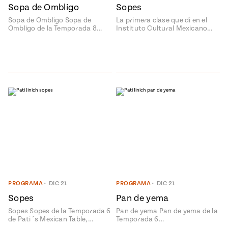
rary Kitchens
Sopa de Ombligo
Sopes
Sopa de Ombligo Sopa de
La primera clase que di en el
Sopas
Ombligo de la Temporada 8…
Instituto Cultural Mexicano…
Pati's
Calientitas
Mexican
Table
o Nuevo
 Publicación
26, 2021
o Hoy!
Pascua
Judío –
Mexicana
PROGRAMA
•
DIC 21
PROGRAMA
•
DIC 21
Sopes
Pan de yema
Sopes Sopes de la Temporada 6
Pan de yema Pan de yema de la
de Pati´s Mexican Table,…
Temporada 6…