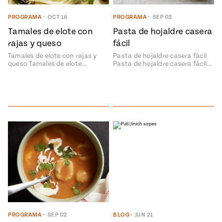
PROGRAMA
•
OCT 16
PROGRAMA
•
SEP 02
 Mexican
Tamales de elote con
Pasta de hojaldre casera
Postres
rajas y queso
fácil
Clásicos
Tamales de elote con rajas y
Pasta de hojaldre casera fácil
Mexicanos
ONES
queso Tamales de elote…
Pasta de hojaldre casera fácil…
#MustEat
o 113:
s
s Envueltos
can
e
ts of Real
 Homecooking
Bienvenidas
las
Cazuelas
Drink To
That
can
y
Rediscovered
PROGRAMA
•
SEP 02
BLOG
•
JUN 21
or