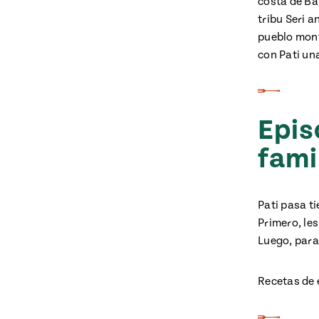
costa de Ba
tribu Seri a
pueblo mont
con Pati una
Epis
fami
Pati pasa t
Primero, le
Luego, para
Recetas de 