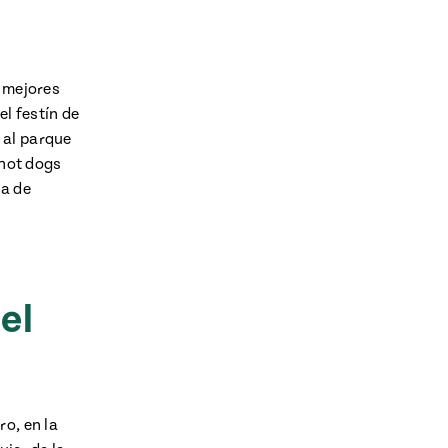
s mejores
el festín de
 al parque
 hot dogs
ia de
el
o, en la