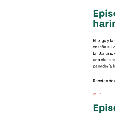
Epis
hari
El trigo y l
enseña su v
En Sonora, 
una clase s
panadería l
Recetas de 
Epis