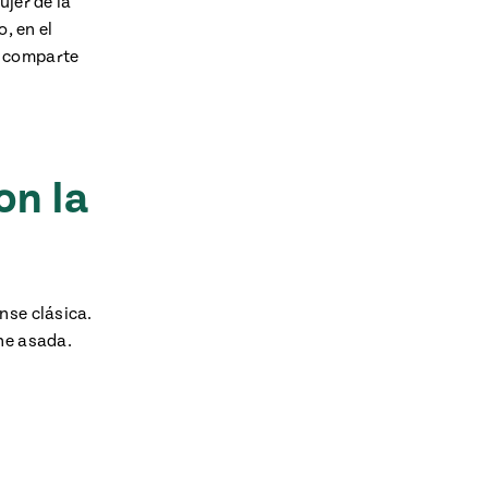
ujer de la
, en el
, comparte
on la
nse clásica.
ne asada.