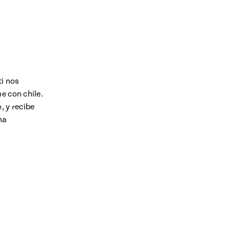
ti nos
e con chile.
, y recibe
na