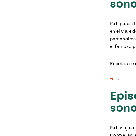
sono
Pati pasa e
en el viaje 
personalmen
el famoso p
Recetas de 
Epis
son
Pati viaja a
Contreras l