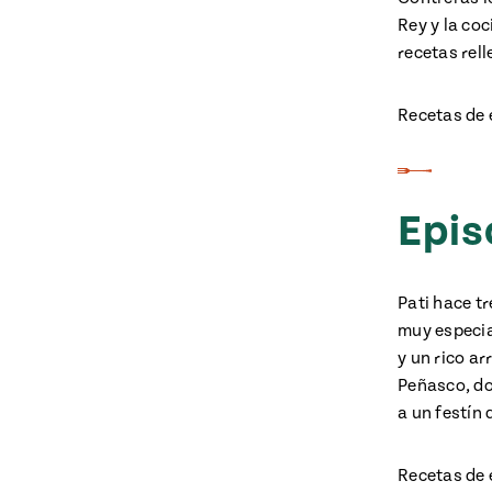
Rey y la coc
recetas rel
Recetas de 
Epis
Pati hace t
muy especia
y un rico ar
Peñasco, don
a un festín 
Recetas de 