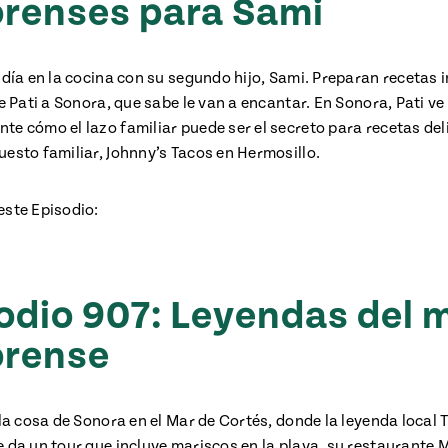
renses para Sami
Add fl
l día en la cocina con su segundo hijo, Sami. Preparan recetas 
de Pati a Sonora, que sabe le van a encantar. En Sonora, Pati ve
te cómo el lazo familiar puede ser el secreto para recetas del
uesto familiar, Johnny’s Tacos en Hermosillo.
este Episodio:
odio 907: Leyendas del 
orense
 la cosa de Sonora en el Mar de Cortés, donde la leyenda local 
e da un tour que incluye mariscos en la playa, su restaurante 