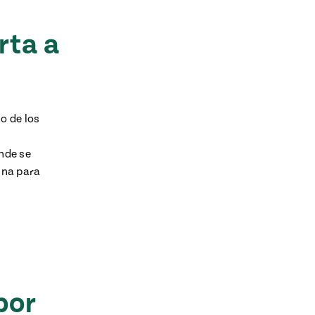
rta a
o de los
ónde se
cina para
por