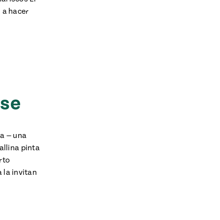
i a hacer
nse
na — una
llina pinta
rto
 la invitan