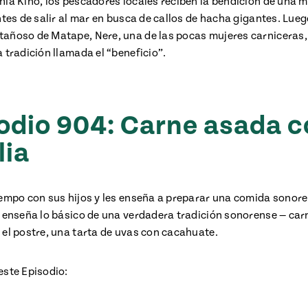
hía Kino, los pescadores locales reciben la bendición de una m
ntes de salir al mar en busca de callos de hacha gigantes. Luego
añoso de Matape, Nere, una de las pocas mujeres carniceras
 tradición llamada el “beneficio”.
odio 904: Carne asada c
lia
iempo con sus hijos y les enseña a preparar una comida sonore
s enseña lo básico de una verdadera tradición sonorense — car
 el postre, una tarta de uvas con cacahuate.
este Episodio: