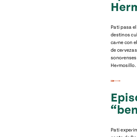
Herm
Pati pasa el
destinos cul
carne con e
de cervezas
sonorenses,
Hermosillo.
Epis
“ben
Pati experi