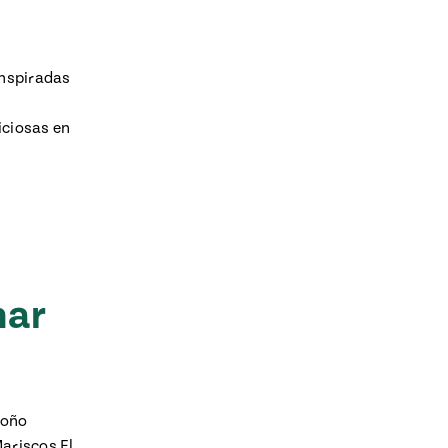
avor to your inbox.
inspiradas
iciosas en
mar
Toño
Mariscos El