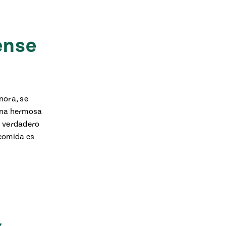
ense
nora, se
 una hermosa
n verdadero
 comida es