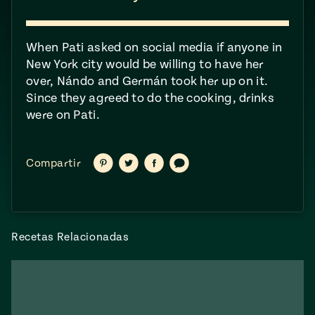
 Mexican
Postres
When Pati asked on social media if anyone in
New York city would be willing to have her
Clásicos
over, Nándo and Germán took her up on it.
Mexicanos
ONES
Since they agreed to do the cooking, drinks
#MustEat
o 113:
s
were on Pati.
s Envueltos
can
e
Compartir
Compartir
Compartir
Compartir
ts of Real
Compartir
en
en
en
vía
Pinterest
Twitter
Facebook
texto
 Homecooking
Bienvenidas
las
Cazuelas
Drink To
Recetas Relacionadas
That
can
y
Rediscovered
or