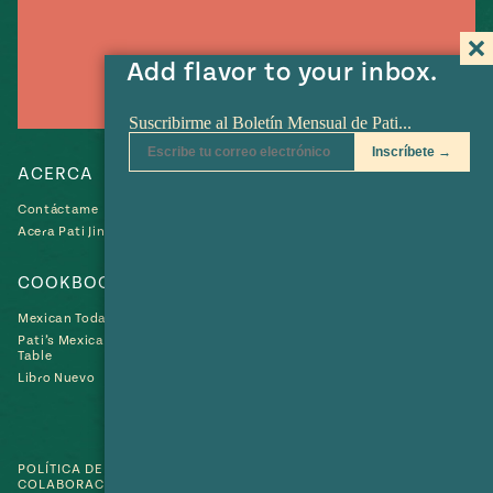
Add flavor to your inbox.
ACERCA
RECETAS
Contáctame
Recetas
Acera Pati Jinich
Collections
COOKBOOKS
Mexican Today
Pati’s Mexican
Table
Libro Nuevo
Búscame
Búscame
Búscame
Búscam
Bús
en
en
en
en
en
YouTube
Instagram
Pinterest
Twitter
Fac
POLÍTICA DE PRIVACIDAD
•
TÉRMINOS DE USO
• SITIO WEB EN
COLABORACIÓN CON
CMYK
• © 2010-2026 MEXICAN TABLE LLC