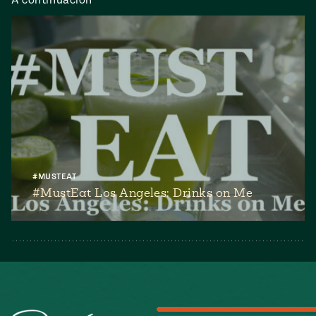
#MUSTEAT
#MustEat​ Los Angeles: Drinks on Me