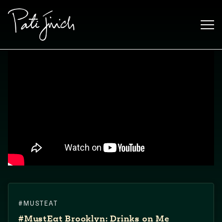
Saltar
al
contenido
ENGLISH
•
ESPAÑOL
#MUSTEAT
#MustEat​ Brooklyn: Drinks on Me