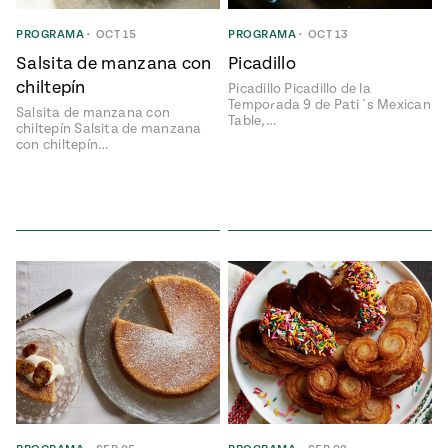
PROGRAMA
•
OCT 15
PROGRAMA
•
OCT 13
 Mexican
Salsita de manzana con
Picadillo
Postres
chiltepín
Picadillo Picadillo de la
Clásicos
Temporada 9 de Pati´s Mexican
Salsita de manzana con
Mexicanos
Table,…
ONES
chiltepín Salsita de manzana
#MustEat
con chiltepín…
o 113:
s
s Envueltos
can
e
ts of Real
 Homecooking
Bienvenidas
las
Cazuelas
Drink To
That
can
y
Rediscovered
or