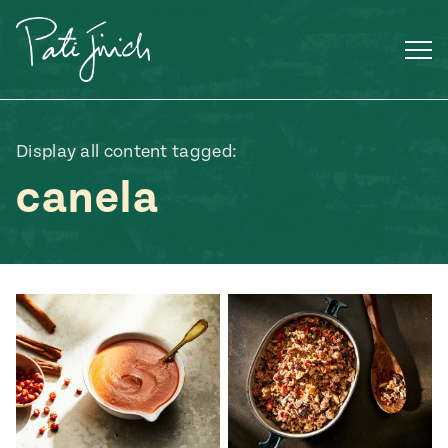
Saltar
al
contenido
Display all content tagged:
canela
ENGLISH
•
ESPAÑOL