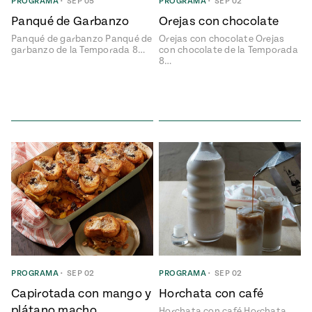
PROGRAMA
•
SEP 05
PROGRAMA
•
SEP 02
rary Kitchens
Panqué de Garbanzo
Orejas con chocolate
Sopas
Panqué de garbanzo Panqué de
Orejas con chocolate Orejas
garbanzo de la Temporada 8…
con chocolate de la Temporada
Pati's
Calientitas
8…
Mexican
Table
o Nuevo
 Publicación
26, 2021
o Hoy!
Pascua
Judío –
Mexicana
PROGRAMA
•
SEP 02
PROGRAMA
•
SEP 02
Capirotada con mango y
Horchata con café
plátano macho
Horchata con café Horchata