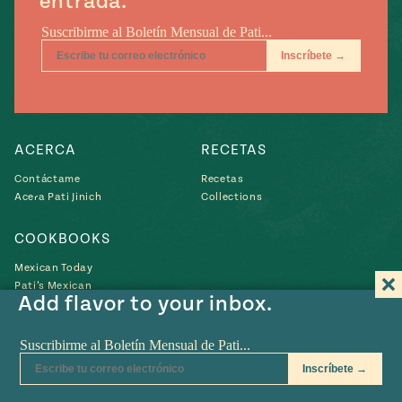
entrada.
ACERCA
RECETAS
Contáctame
Recetas
Acera Pati Jinich
Collections
COOKBOOKS
Mexican Today
Pati’s Mexican
Add flavor to your inbox.
Table
Libro Nuevo
Búscame
Búscame
Búscame
Búscam
Bús
en
en
en
en
en
YouTube
Instagram
Pinterest
Twitter
Fac
POLÍTICA DE PRIVACIDAD
•
TÉRMINOS DE USO
• SITIO WEB EN