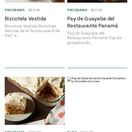
PROGRAMA
•
SEP 04
PROGRAMA
•
SEP 02
 Mexican
Bizcotela Vestida
Pay de Guayaba del
Postres
Restaurante Panamá
Bizcotela Vestida Biscotela
Clásicos
Vestida de la Temporada 8 de
Pay de Guayaba del
Mexicanos
Pati´s…
ONES
Restaurante Panamá Pay de
#MustEat
guayaba de…
o 113:
s
s Envueltos
can
e
ts of Real
 Homecooking
Bienvenidas
las
Cazuelas
Drink To
That
can
y
Rediscovered
or