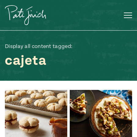
Saltar
al
contenido
Display all content tagged:
cajeta
ENGLISH
•
ESPAÑOL