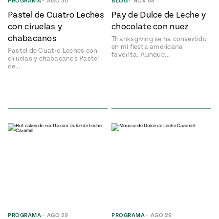
PROGRAMA
•
AGO 30
BLOG
•
NOV 08
rary Kitchens
Pastel de Cuatro Leches
Pay de Dulce de Leche y
con ciruelas y
chocolate con nuez
Sopas
Pati's
chabacanos
Calientitas
Thanksgiving se ha convertido
Mexican
en mi fiesta americana
Pastel de Cuatro Leches con
Table
favorita. Aunque…
ciruelas y chabacanos Pastel
de…
o Nuevo
 Publicación
26, 2021
o Hoy!
Pascua
Judío –
Mexicana
PROGRAMA
•
AGO 29
PROGRAMA
•
AGO 29