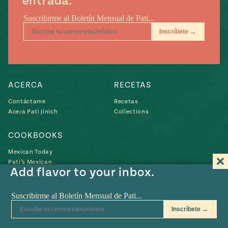
entrada.
ACERCA
RECETAS
Contáctame
Recetas
Acera Pati Jinich
Collections
COOKBOOKS
Mexican Today
Pati’s Mexican
Add flavor to your inbox.
Table
Libro Nuevo
Búscame
Búscame
Búscame
Búscam
Bús
en
en
en
en
en
YouTube
Instagram
Pinterest
Twitter
Fac
POLÍTICA DE PRIVACIDAD
•
TÉRMINOS DE USO
• SITIO WEB EN