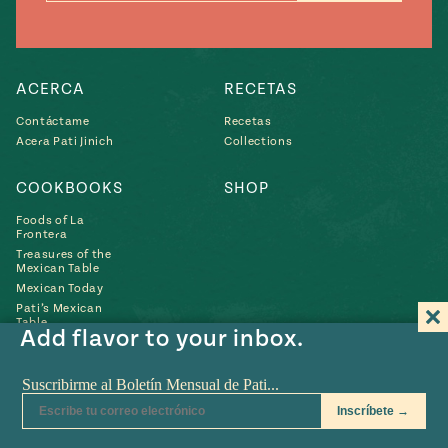
e
#MustEat
ts of Real
 Homecooking
ACERCA
RECETAS
Contáctame
Recetas
Acera Pati Jinich
Collections
COOKBOOKS
SHOP
Foods of La
Frontera
Treasures of the
Mexican Table
Mexican Today
Pati’s Mexican
Table
Add flavor to your inbox.
Búscame
Búscame
Búscame
Búscame
Búscam
Fin
en
en
en
en
en
us
YouTube
Instagram
Pinterest
Twitter
Facebo
on
POLÍTICA DE PRIVACIDAD
•
TÉRMINOS DE USO
• SITIO WEB EN