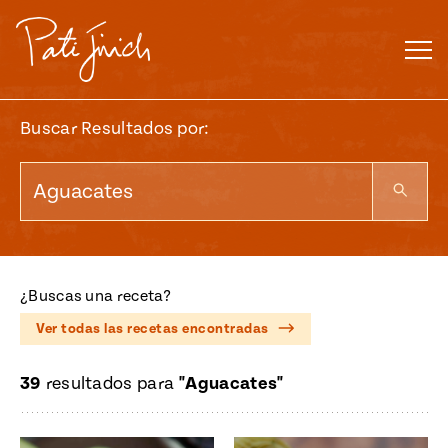
Saltar
al
contenido
Buscar Resultados por:
¿Buscas una receta?
Ver todas las recetas encontradas
39
resultados para
"Aguacates"
Mexican
 S2:E3
 Mexican