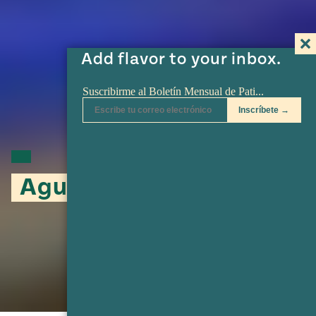
Add flavor to your inbox.
Aguacates