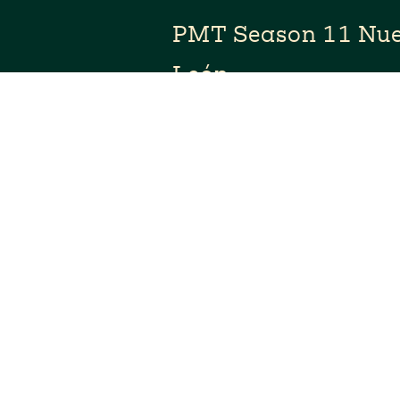
PMT Season 11 Nu
León