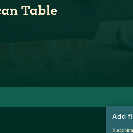
can Table