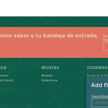
onle sabor a tu bandeja de entrada.
RCA
RECETAS
COOKBOO
ctame
Recetas
Foods of La Fr
ati Jinich
Collections
Treasures of t
Add fl
Mexican Toda
Pati’s Mexican