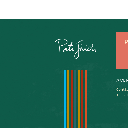
P
ACE
Contá
Acera P