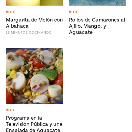
Temporada
e
14
BLOG
BLOG
ecipes, Local
Mexico
La Frontera
Margarita de Melón con
Rollos de Camarones al
City
Albahaca
Ajillo, Mango, y
Aguacate
15
MINUTOS
COCINANDO
can
y
Rediscovered
Pump Up El
or
Sabor
rary Kitchens
BLOG
Programa en la
s
Televisión Pública y una
can
Ensalada de Aguacate