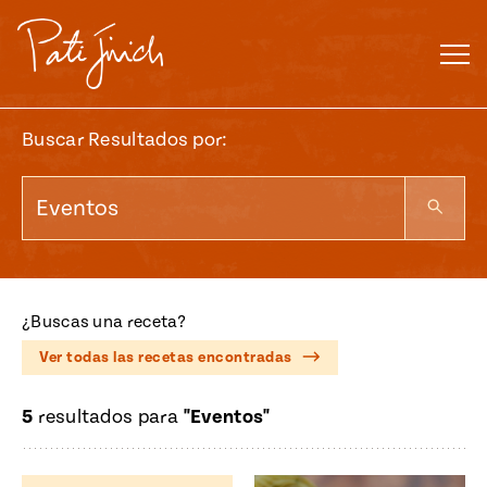
Saltar
al
contenido
Buscar Resultados por:
¿Buscas una receta?
Ver todas las recetas encontradas
5
resultados para
"Eventos"
Mexican
 S2:E3
 Mexican