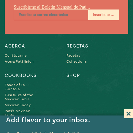
ACERCA
RECETAS
Contáctame
Recetas
Acera Pati Jinich
Collections
COOKBOOKS
SHOP
Foods of La
Frontera
Treasures of the
Mexican Table
Mexican Today
Pati’s Mexican
Table
Add flavor to your inbox.
Búscame
Búscame
Búscame
Búscame
Búscam
Fin