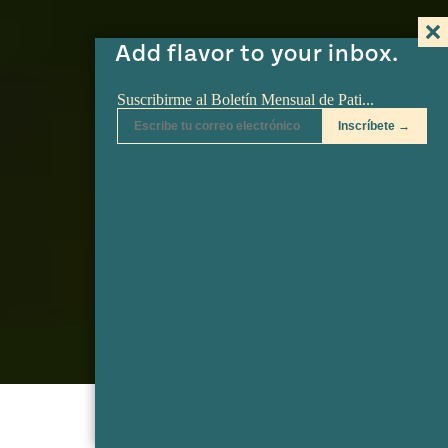
Add flavor to your inbox.