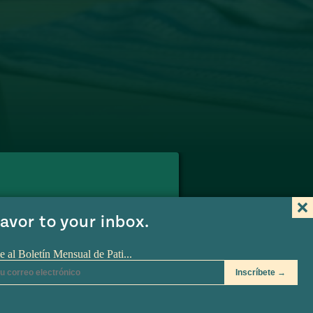
Ver en PBS.org
aberas