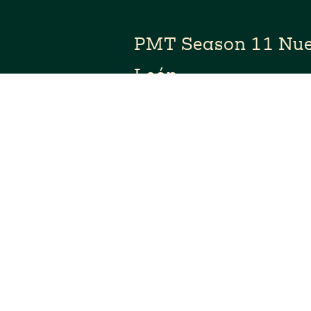
PMT Season 11 Nu
León