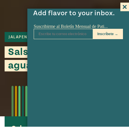
Add flavor to your inbox.
JALAPENO
CILANTRO
SERRANO
Salsa verde cruda con
aguacate
Salsa verde cruda con