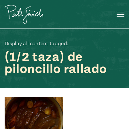
Saltar
al
contenido
Display all content tagged:
(1/2 taza) de
piloncillo rallado
Mexican
 S2:E3
 Mexican