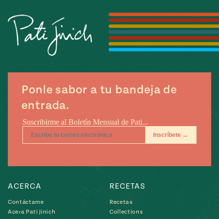
Temporada
e
14
ecipes, Local
Mexico
La Frontera
City
Ponle sabor a tu bandeja de
can
entrada.
y
Rediscovered
Pump Up El
or
Sabor
rary Kitchens
ACERCA
RECETAS
s
Contáctame
Recetas
can
Acera Pati Jinich
Collections