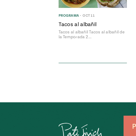
PROGRAMA
•
OCT 11
Tacos al albañil
Tacos al albañil Tacos al albañil de
la Temporada 2…
P