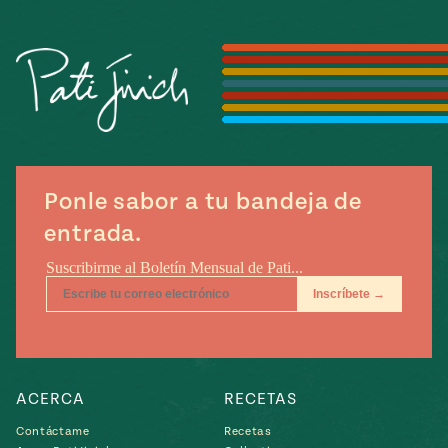
Temporada
e
14
ecipes, Local
Mexico
La Frontera
City
can
Ponle sabor a tu bandeja de
y
entrada.
Rediscovered
Pump Up El
or
Sabor
rary Kitchens
ACERCA
RECETAS
s
can
Contáctame
Recetas