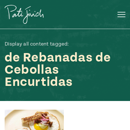
Saltar
al
contenido
Display all content tagged:
de Rebanadas de
Cebollas
Encurtidas
Mexican
 S2:E3
 Mexican