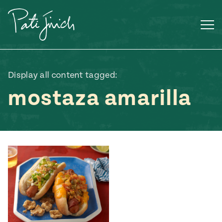
Saltar
al
contenido
Display all content tagged:
mostaza amarilla
Mexican
 S2:E3
 Mexican