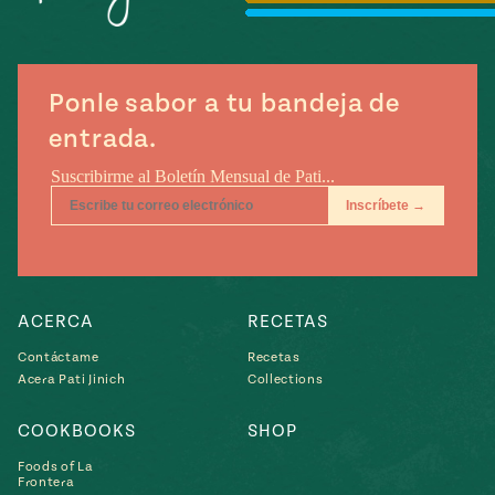
Temporada
e
14
ecipes, Local
Mexico
La Frontera
City
Ponle sabor a tu bandeja de
entrada.
can
y
Rediscovered
Pump Up El
or
Sabor
rary Kitchens
ACERCA
RECETAS
Contáctame
Recetas
Acera Pati Jinich
Collections
COOKBOOKS
SHOP
s
Foods of La
can
Frontera