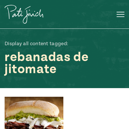
Saltar
al
contenido
Display all content tagged:
rebanadas de
jitomate
Mexican
 S2:E3
 Mexican