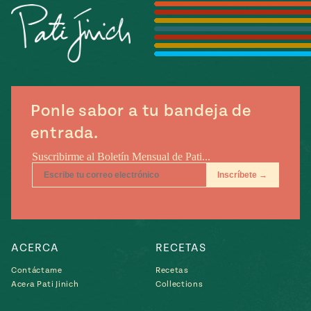
Temporada
e
14
ecipes, Local
Mexico
La Frontera
City
Ponle sabor a tu bandeja de
can
entrada.
y
Rediscovered
Pump Up El
or
Sabor
rary Kitchens
ACERCA
RECETAS
Contáctame
Recetas
s
Acera Pati Jinich
Collections
can