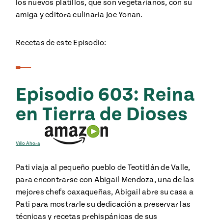
los nuevos platillos, que son vegetarianos, con su
e
#MustEat
amiga y editora culinaria Joe Yonan.
ts of Real
 Homecooking
Recetas de este Episodio:
Episodio 603: Reina
en Tierra de Dioses
Vélo Ahora
Pati viaja al pequeño pueblo de Teotitlán de Valle,
para encontrarse con Abigail Mendoza, una de las
mejores chefs oaxaqueñas, Abigail abre su casa a
Pati para mostrarle su dedicación a preservar las
técnicas y recetas prehispánicas de sus