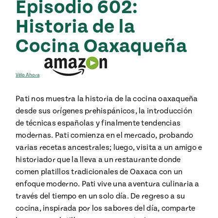
Episodio 602:
Temporada
e
14
Historia de la
ecipes, Local
Mexico
La Frontera
City
Cocina Oaxaqueña
Vélo Ahora
can
Pati nos muestra la historia de la cocina oaxaqueña
y
desde sus orígenes prehispánicos, la introducción
Rediscovered
Pump Up El
de técnicas españolas y finalmente tendencias
or
Sabor
modernas. Pati comienza en el mercado, probando
rary Kitchens
varias recetas ancestrales; luego, visita a un amigo e
historiador que la lleva a un restaurante donde
comen platillos tradicionales de Oaxaca con un
enfoque moderno. Pati vive una aventura culinaria a
través del tiempo en un solo día. De regreso a su
s
cocina, inspirada por los sabores del día, comparte
can