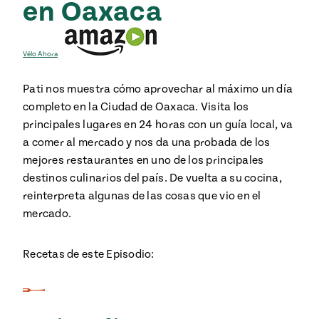
en Oaxaca
ENGLISH
•
ESPAÑOL
• S14
NES
 elote
ONES
Verano
Pati's
NDO
io 1409:
Vélo Ahora
Mexican
a la
Table
e en Mi
Parrilla
Pati nos muestra cómo aprovechar al máximo un día
n
completo en la Ciudad de Oaxaca. Visita los
principales lugares en 24 horas con un guía local, va
Aprovecha
s of La
a comer al mercado y nos da una probada de los
al
tera
mejores restaurantes en uno de los principales
máximo
destinos culinarios del país. De vuelta a su cocina,
y sabores de
dos de la
la
Pati Jinich
reinterpreta algunas de las cosas que vio en el
Explores
temporada
mercado.
Panamericana
de maíz
Recetas de este Episodio:
Pati’s
Mexican
sures of
Table
Mexican