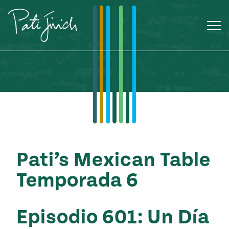
Saltar
al
contenido
Pati’s Mexican Table
Temporada 6
Mexican
Episodio 601: Un Día
 S2:E3
 Mexican