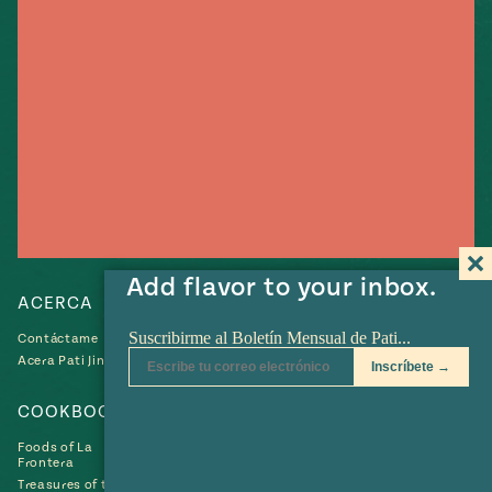
e
#MustEat
ts of Real
 Homecooking
Add flavor to your inbox.
ACERCA
RECETAS
Contáctame
Recetas
Acera Pati Jinich
Collections
COOKBOOKS
SHOP
Foods of La
Frontera
Treasures of the