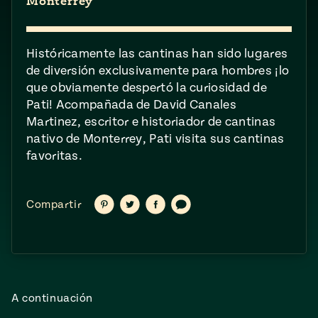
ENGLISH
Monterrey
•
ESPAÑOL
• S14
NES
 elote
ONES
Verano
Pati's
NDO
Históricamente las cantinas han sido lugares
io 1409:
Mexican
a la
de diversión exclusivamente para hombres ¡lo
Table
e en Mi
Parrilla
que obviamente despertó la curiosidad de
n
Pati! Acompañada de David Canales
Martinez, escritor e historiador de cantinas
Aprovecha
s of La
nativo de Monterrey, Pati visita sus cantinas
favoritas.
al
tera
máximo
y sabores de
dos de la
la
Pati Jinich
Compartir
Compartir
Compartir
Compartir
Compartir
Explores
en
en
en
vía
temporada
Pinterest
Twitter
Facebook
texto
Panamericana
de maíz
Pati’s
Mexican
sures of
A continuación
Table
Mexican