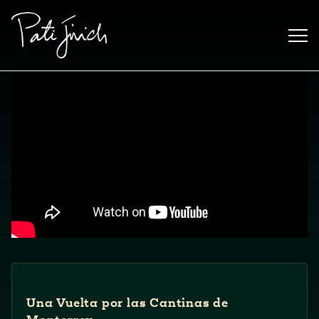
Saltar
al
contenido
Mexican
 S2:E3
Una Vuelta por las Cantinas de
 Mexican