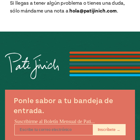
ENGLISH
•
ESPAÑOL
• S14
Si llegas a tener algún problema o tienes una duda,
NES
sólo mándame una nota a
hola@patijinich.com
.
 elote
ONES
Verano
Pati's
NDO
io 1409:
Mexican
a la
Table
e en Mi
Parrilla
n
Aprovecha
s of La
al
tera
máximo
y sabores de
dos de la
la
Pati Jinich
Explores
temporada
Panamericana
Ponle sabor a tu bandeja de
de maíz
entrada.
Pati’s
Mexican
sures of
Table
Mexican