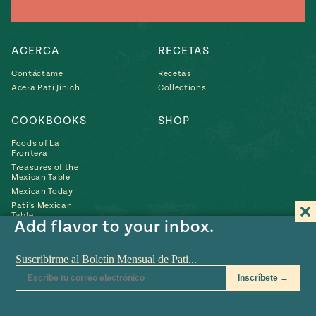
Temporada
e
14
ecipes, Local
Mexico
La Frontera
ACERCA
RECETAS
City
Contáctame
Recetas
Acera Pati Jinich
Collections
COOKBOOKS
SHOP
can
Foods of La
y
Frontera
Treasures of the
Rediscovered
Pump Up El
Mexican Table
or
Sabor
Mexican Today
rary Kitchens
Pati’s Mexican
Table
Add flavor to your inbox.
Búscame
Búscame
Búscame
Búscame
Búscam
Fin
en
en
en
en
en
us
s
YouTube
Instagram
Pinterest
Twitter
Facebo
on
POLÍTICA DE PRIVACIDAD
•
TÉRMINOS DE USO
• SITIO WEB EN
can
COLABORACIÓN CON
CMYK
• © 2010-2026 MEXICAN TABLE LLC
Tik