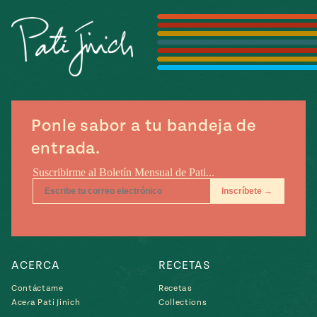
Temporada
e
14
ecipes, Local
Mexico
La Frontera
City
Ponle sabor a tu bandeja de
can
entrada.
y
Rediscovered
Pump Up El
or
Sabor
rary Kitchens
ACERCA
RECETAS
s
Contáctame
Recetas
Acera Pati Jinich
Collections
can