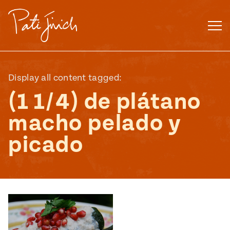
Saltar
al
contenido
Display all content tagged:
(1 1/4) de plátano
macho pelado y
picado
Mexican
 S2:E3
 Mexican