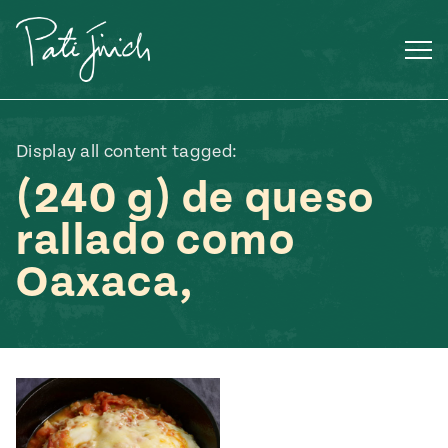
Saltar
al
contenido
Display all content tagged:
(240 g) de queso
rallado como
Oaxaca,
Mexican
 S2:E3
 Mexican