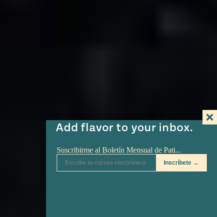
Add flavor to your inbox.