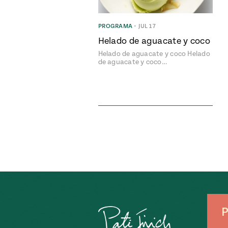
PROGRAMA
•
JUL 17
Helado de aguacate y coco
Helado de aguacate y coco Helado
de aguacate y coco…
P