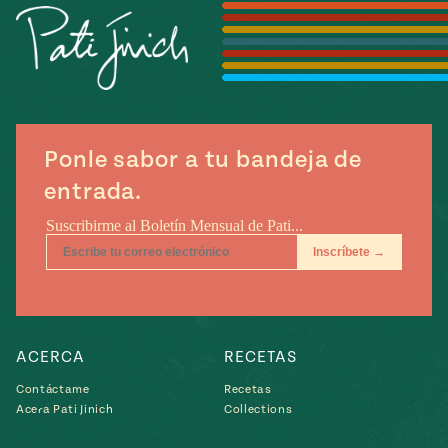
Temporada
e
14
ecipes, Local
Mexico
La Frontera
City
Ponle sabor a tu bandeja de
can
entrada.
y
Rediscovered
Pump Up El
or
Sabor
rary Kitchens
ACERCA
RECETAS
Contáctame
Recetas
s
Acera Pati Jinich
Collections
can