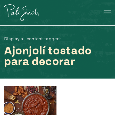
Saltar
al
contenido
Display all content tagged:
Ajonjolí tostado
para decorar
Mexican
 S2:E3
 Mexican