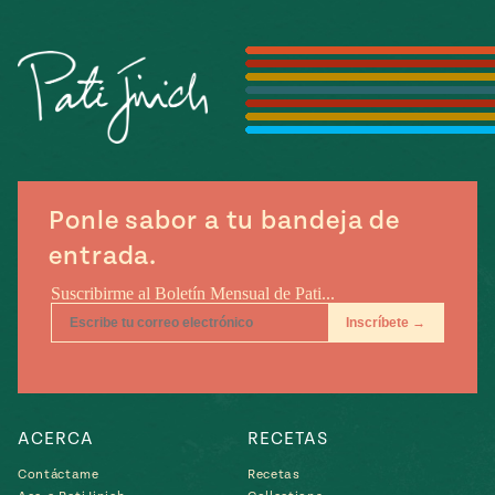
Temporada
e
14
ecipes, Local
Mexico
La Frontera
City
can
Ponle sabor a tu bandeja de
y
entrada.
Rediscovered
Pump Up El
or
Sabor
rary Kitchens
ACERCA
RECETAS
s
can
Contáctame
Recetas