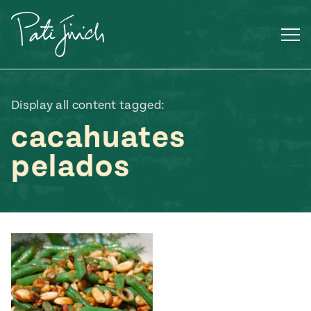
Saltar
al
contenido
Display all content tagged:
cacahuates
pelados
Mexican
 S2:E3
 Mexican