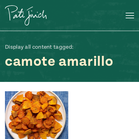
Saltar
al
contenido
Display all content tagged:
camote amarillo
Mexican
 S2:E3
 Mexican