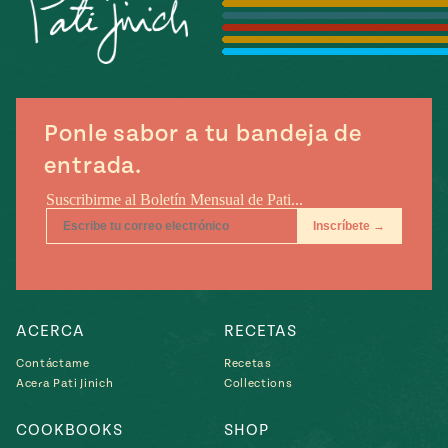
Temporada
e
14
ecipes, Local
Mexico
La Frontera
City
Ponle sabor a tu bandeja de
entrada.
can
y
Rediscovered
Pump Up El
or
Sabor
rary Kitchens
ACERCA
RECETAS
Contáctame
Recetas
Acera Pati Jinich
Collections
s
COOKBOOKS
SHOP
can