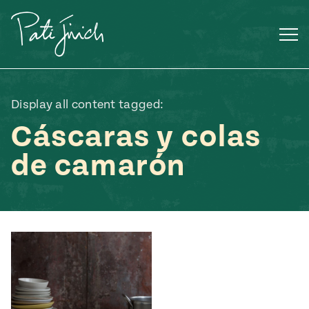
Saltar
al
contenido
Display all content tagged:
Cáscaras y colas
de camarón
Mexican
 S2:E3
 Mexican