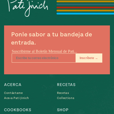
Temporada
e
14
ecipes, Local
Mexico
La Frontera
City
Ponle sabor a tu bandeja de
entrada.
can
y
Rediscovered
Pump Up El
or
Sabor
rary Kitchens
ACERCA
RECETAS
Contáctame
Recetas
Acera Pati Jinich
Collections
s
can
COOKBOOKS
SHOP