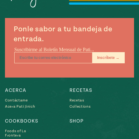
Temporada
e
14
ecipes, Local
Mexico
La Frontera
City
Ponle sabor a tu bandeja de
entrada.
can
y
Rediscovered
Pump Up El
or
Sabor
rary Kitchens
ACERCA
RECETAS
Contáctame
Recetas
Acera Pati Jinich
Collections
COOKBOOKS
SHOP
s
Foods of La
can
Frontera