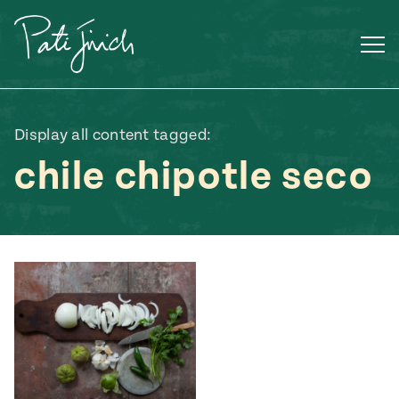
Saltar
al
contenido
Display all content tagged:
chile chipotle seco
Mexican
 S2:E3
 Mexican