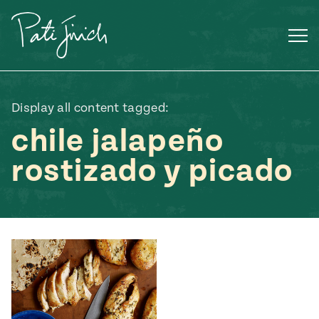
Saltar
al
contenido
Display all content tagged:
chile jalapeño
rostizado y picado
Mexican
 S2:E3
 Mexican