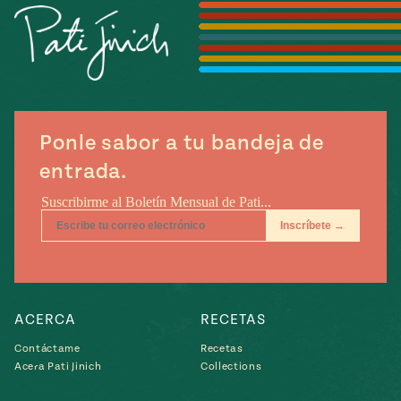
Temporada
e
14
ecipes, Local
Mexico
La Frontera
City
Ponle sabor a tu bandeja de
can
entrada.
y
Rediscovered
Pump Up El
or
Sabor
rary Kitchens
ACERCA
RECETAS
Contáctame
Recetas
s
Acera Pati Jinich
Collections
can